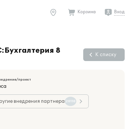
Корзина
Вход
С:Бухгалтерия 8
К списку
недрение/проект
еса
ругие внедрения партнера
20110