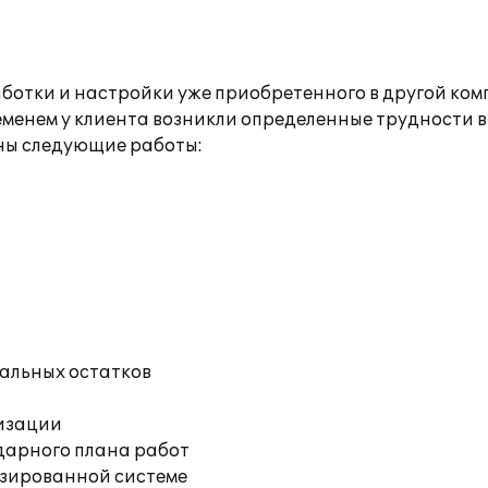
отки и настройки уже приобретенного в другой ком
менем у клиента возникли определенные трудности в
ны следующие работы:
чальных остатков
изации
дарного плана работ
изированной системе