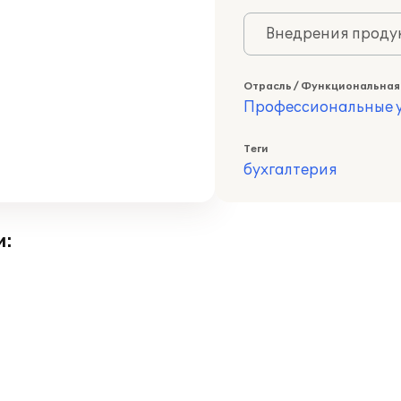
Внедрения продук
Отрасль / Функциональная
Профессиональные у
Теги
бухгалтерия
и: