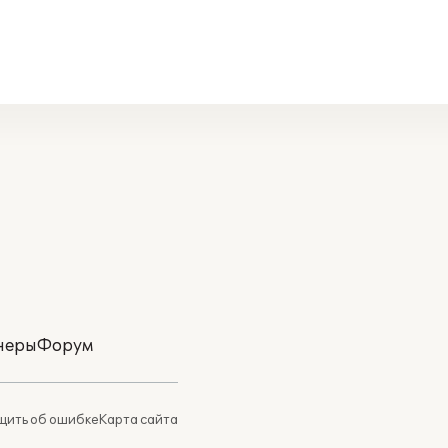
неры
Форум
ить об ошибке
Карта сайта