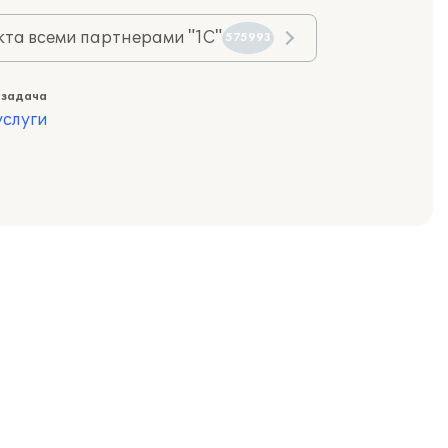
та всеми партнерами "1С"
575993
 задача
слуги