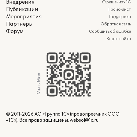
Внедрения
О решениях 1С
Публикации
Прайс-лист
Мероприятия
Поддержка
Партнеры
Обратная связь
Форум
Сообщить об ошибке
Карта сайта
Мы в Max
© 2011-2026 АО «Группа 1С» (правопреемник ООО
«1С»). Все права защищены.
websol@1c.ru