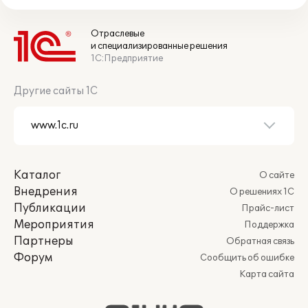
Отраслевые
и специализированные решения
1С:Предприятие
Другие сайты 1С
Каталог
О сайте
Внедрения
О решениях 1С
Публикации
Прайс-лист
Мероприятия
Поддержка
Партнеры
Обратная связь
Форум
Сообщить об ошибке
Карта сайта