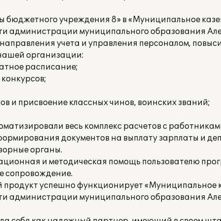
ы бюджетного учреждения 8» в «Муниципальное каз
сти администрации муниципального образования Ал
направления учета и управления персоналом, повыси
нашей организации:
татное расписание;
 конкурсов;
в и присвоение классных чинов, воинских званий;
матизировали весь комплекс расчетов с работниками
о формирования документов на выплату зарплаты и де
зорные органы.
тационная и методическая помощь пользователю про
е сопровождение.
й продукт успешно функционирует «Муниципальное 
сти администрации муниципального образования Але