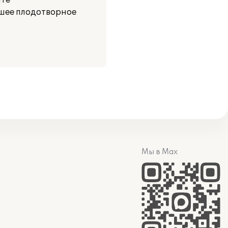
ате
шее плодотворное
Мы в Max