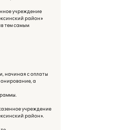
енное учреждение
ексинский район»
в тем самым
, начиная с оплаты
понирование, а
граммы.
казенное учреждение
ксинский район».