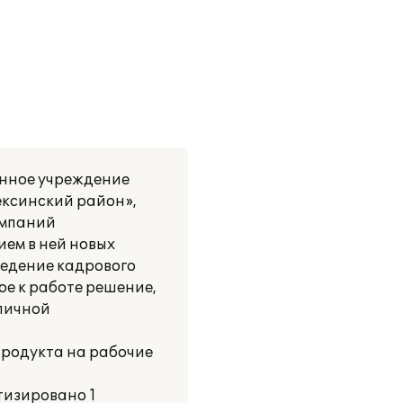
енное учреждение
ксинский район»,
омпаний
ием в ней новых
ведение кадрового
ое к работе решение,
зличной
продукта на рабочие
тизировано 1