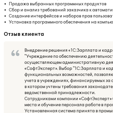
Продажа выбранных программных продуктов
Сбор и анализ требований заказчика к автомат
Создание интерфейсов и наборов прав пользова
Установка программного обеспечения на компь
Отзыв клиента
Внедрение решения «1С:Зарплата и кадр
"Учреждение по обеспечению деятельно
осуществляющем административную деяте
«СофтЭксперт». Выбор "1С:Зарплата и ка
функциональных возможностей, позволяю
учета в учреждениях, финансируемых за сч
в котором учтены требования законодат
ведомственной принадлежности.
Сотрудниками компании «СофтЭксперт» б
места и обучение персонала работе в пр
Установленная система принята в промы