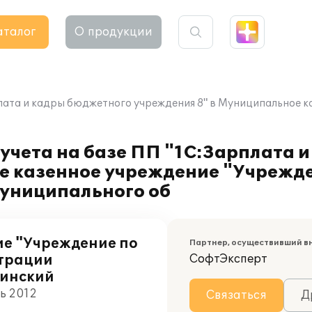
аталог
О продукции
плата и кадры бюджетного учреждения 8" в Муниципальное 
учета на базе ПП "1С:Зарплата 
е казенное учреждение "Учрежд
униципального об
е "Учреждение по
Партнер, осуществивший в
страции
СофтЭксперт
синский
ль 2012
Связаться
Д