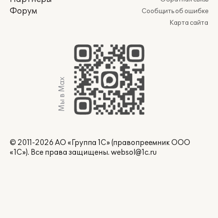
Форум
Сообщить об ошибке
Карта сайта
Мы в Max
© 2011-2026 АО «Группа 1С» (правопреемник ООО
«1С»). Все права защищены.
websol@1c.ru