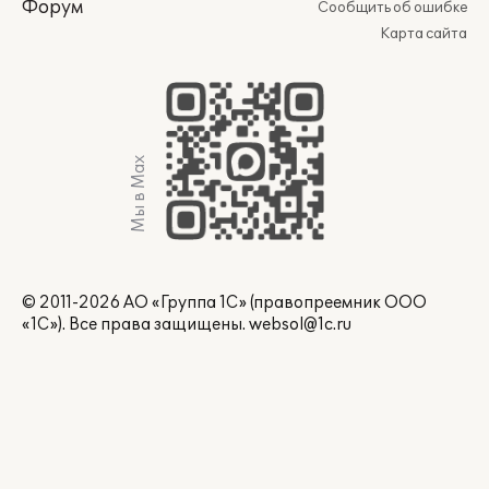
Форум
Сообщить об ошибке
Карта сайта
Мы в Max
© 2011-2026 АО «Группа 1С» (правопреемник ООО
«1С»). Все права защищены.
websol@1c.ru