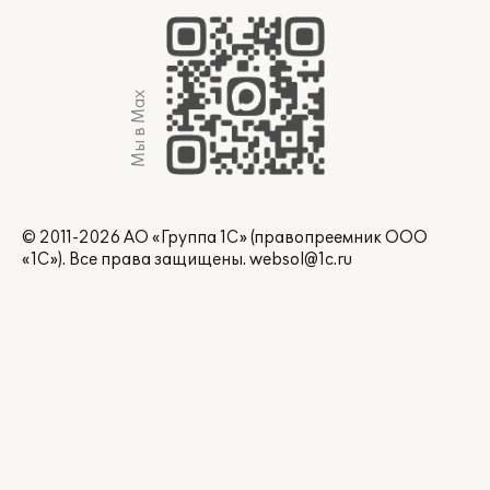
Мы в Max
© 2011-2026 АО «Группа 1С» (правопреемник ООО
«1С»). Все права защищены.
websol@1c.ru