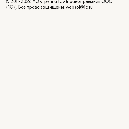
© 2011-2026 АО «Группа 1С» (правопреемник ООО
«1С»). Все права защищены.
websol@1c.ru