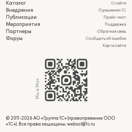
Каталог
О сайте
Внедрения
О решениях 1С
Публикации
Прайс-лист
Мероприятия
Поддержка
Партнеры
Обратная связь
Форум
Сообщить об ошибке
Карта сайта
Мы в Max
© 2011-2026 АО «Группа 1С» (правопреемник ООО
«1С»). Все права защищены.
websol@1c.ru