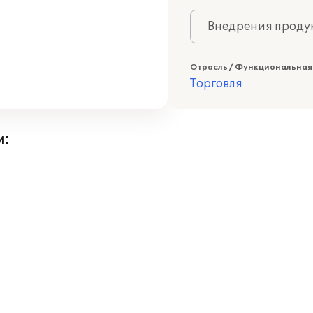
Внедрения продук
Отрасль / Функциональная
Торговля
и: