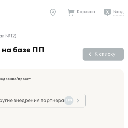
Корзина
Вход
иал №12)
 на базе ПП
К списку
недрение/проект
ругие внедрения партнера
299