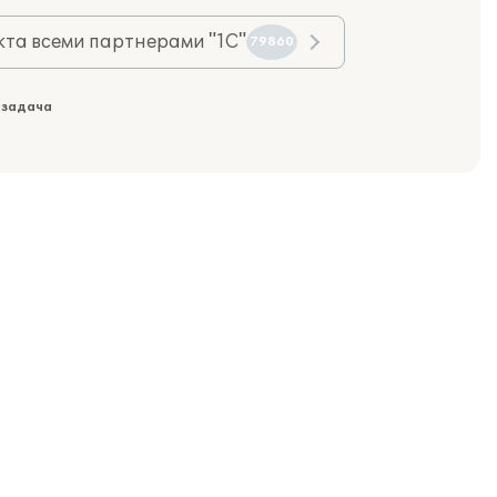
та всеми партнерами "1С"
79860
 задача