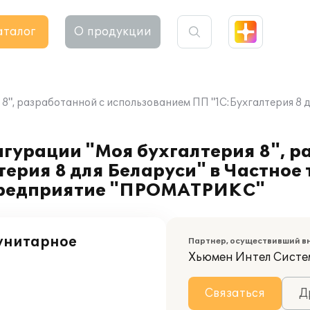
аталог
О продукции
8", разработанной с использованием ПП "1С:Бухгалтерия 8 
гурации "Моя бухгалтерия 8", р
ерия 8 для Беларуси" в Частное 
предприятие "ПРОМАТРИКС"
 унитарное
Партнер, осуществивший в
Хьюмен Интел Систе
Связаться
Д