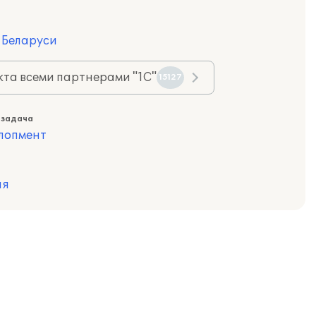
я Беларуси
та всеми партнерами "1С"
15127
 задача
лопмент
ия