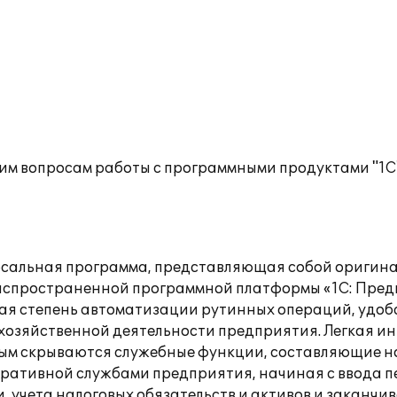
им вопросам работы с программными продуктами "1С
ерсальная программа, представляющая собой ориги
спространенной программной платформы «1С: Предпри
кая степень автоматизации рутинных операций, удоб
хозяйственной деятельности предприятия. Легкая ин
рым скрываются служебные функции, составляющие н
перативной службами предприятия, начиная с ввода 
, учета налоговых обязательств и активов и заканч