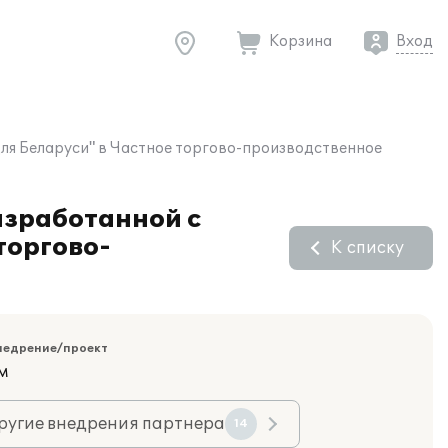
Корзина
Вход
для Беларуси" в Частное торгово-производственное
азработанной с
торгово-
К списку
недрение/проект
м
ругие внедрения партнера
14