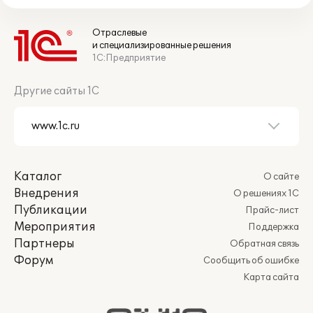
Отраслевые
и специализированные решения
1С:Предприятие
Другие сайты 1С
Каталог
О сайте
Внедрения
О решениях 1С
Публикации
Прайс-лист
Мероприятия
Поддержка
Партнеры
Обратная связь
Форум
Сообщить об ошибке
Карта сайта