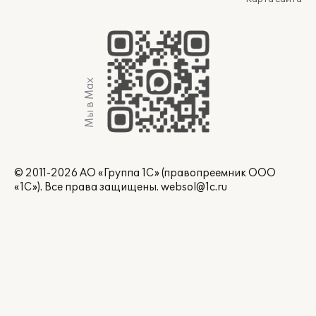
Мы в Max
© 2011-2026 АО «Группа 1С» (правопреемник ООО
«1С»). Все права защищены.
websol@1c.ru