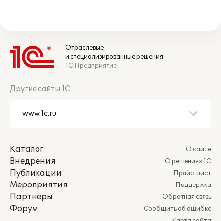
Отраслевые
и специализированные решения
1С:Предприятие
Другие сайты 1С
Каталог
О сайте
Внедрения
О решениях 1С
Публикации
Прайс-лист
Мероприятия
Поддержка
Партнеры
Обратная связь
Форум
Сообщить об ошибке
Карта сайта