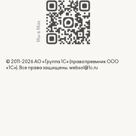
Мы в Max
© 2011-2026 АО «Группа 1С» (правопреемник ООО
«1С»). Все права защищены.
websol@1c.ru