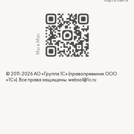
Карта сайта
Мы в Max
© 2011-2026 АО «Группа 1С» (правопреемник ООО
«1С»). Все права защищены.
websol@1c.ru