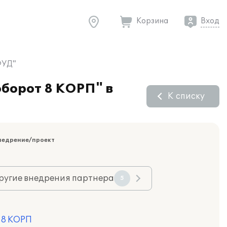
Корзина
Вход
ФУД"
борот 8 КОРП" в
К списку
недрение/проект
ругие внедрения партнера
5
 8 КОРП