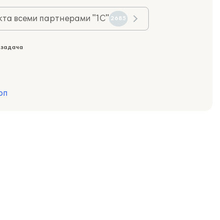
та всеми партнерами "1С"
2685
 задача
рп