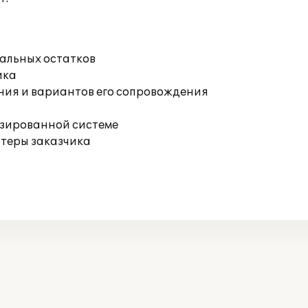
чальных остатков
ика
ния и вариантов его сопровождения
изированной системе
ютеры заказчика