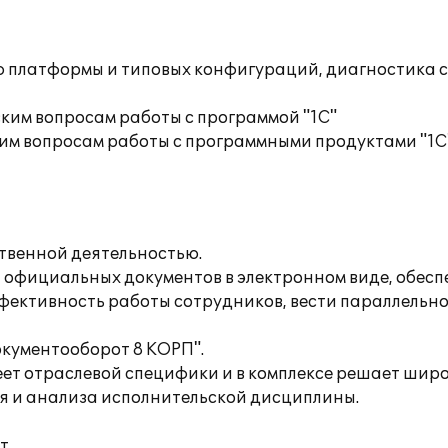
ю платформы и типовых конфигураций, диагностика 
ким вопросам работы с программой "1С"
им вопросам работы с программными продуктами "1С
венной деятельностью.
т официальных документов в электронном виде, обесп
фективность работы сотрудников, вести параллельн
окументооборот 8 КОРП".
меет отраслевой специфики и в комплексе решает шир
я и анализа исполнительской дисциплины.
т.