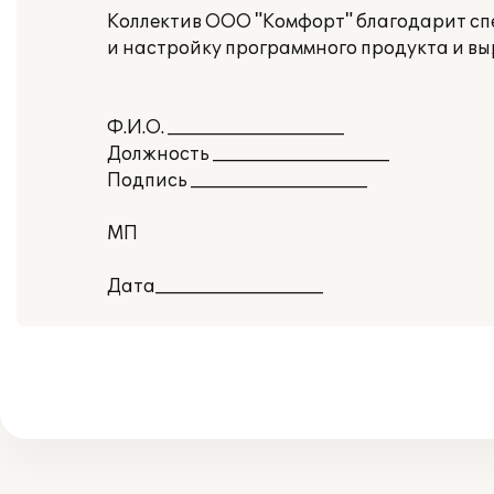
Коллектив ООО "Комфорт" благодарит сп
и настройку программного продукта и вы
Ф.И.О. ____________________
Должность ____________________
Подпись ____________________
МП
Дата___________________