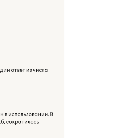
дин ответ из числа
 в использовании. В
б, сократилось