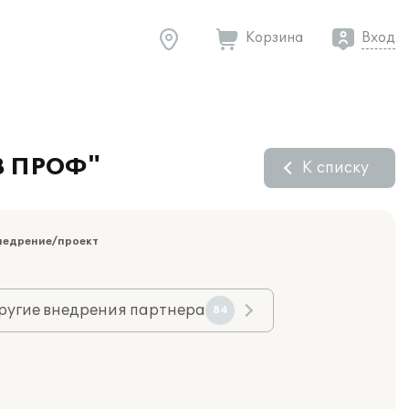
Корзина
Вход
 8 ПРОФ"
К списку
недрение/проект
ругие внедрения партнера
84