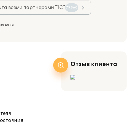
та всеми партнерами "1С"
79860
 задача
Отзыв клиента
ателя
состояния