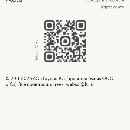
Форум
Сообщить об ошибке
Карта сайта
Мы в Max
© 2011-2026 АО «Группа 1С» (правопреемник ООО
«1С»). Все права защищены.
websol@1c.ru