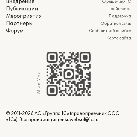
Внедрения
О решениях 1С
Публикации
Прайс-лист
Мероприятия
Поддержка
Партнеры
Обратная связь
Форум
Сообщить об ошибке
Карта сайта
Мы в Max
© 2011-2026 АО «Группа 1С» (правопреемник ООО
«1С»). Все права защищены.
websol@1c.ru