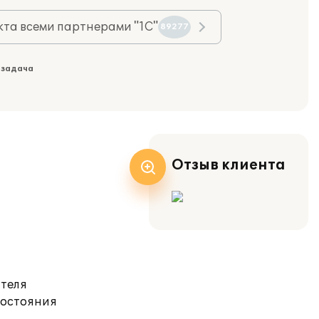
та всеми партнерами "1С"
89277
 задача
Отзыв клиента
ателя
состояния