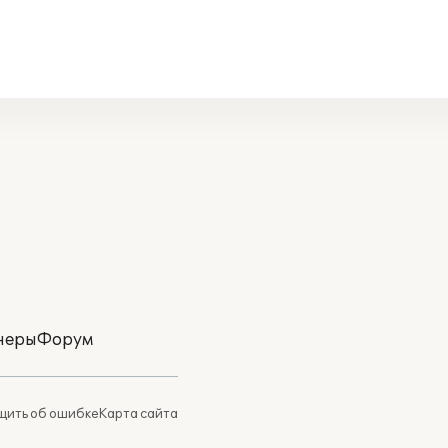
неры
Форум
ить об ошибке
Карта сайта