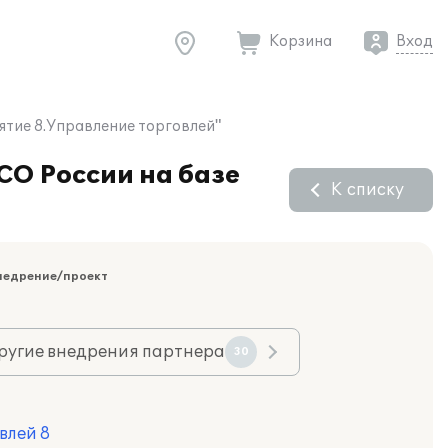
Корзина
Вход
ятие 8.Управление торговлей"
СО России на базе
К списку
недрение/проект
ругие внедрения партнера
30
влей 8