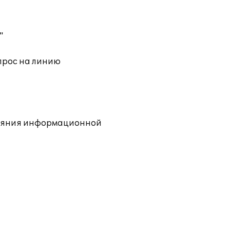
"
прос на линию
тояния информационной