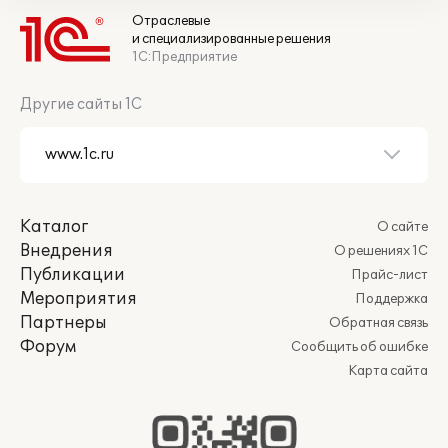
Отраслевые
и специализированные решения
1С:Предприятие
Другие сайты 1С
Каталог
О сайте
Внедрения
О решениях 1С
Публикации
Прайс-лист
Мероприятия
Поддержка
Партнеры
Обратная связь
Форум
Сообщить об ошибке
Карта сайта