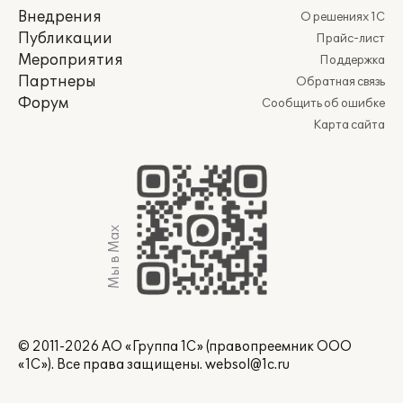
Внедрения
О решениях 1С
Публикации
Прайс-лист
Мероприятия
Поддержка
Партнеры
Обратная связь
Форум
Сообщить об ошибке
Карта сайта
Мы в Max
© 2011-2026 АО «Группа 1С» (правопреемник ООО
«1С»). Все права защищены.
websol@1c.ru