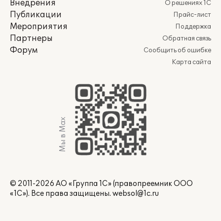
Внедрения
О решениях 1С
Публикации
Прайс-лист
Мероприятия
Поддержка
Партнеры
Обратная связь
Форум
Сообщить об ошибке
Карта сайта
Мы в Max
© 2011-2026 АО «Группа 1С» (правопреемник ООО
«1С»). Все права защищены.
websol@1c.ru