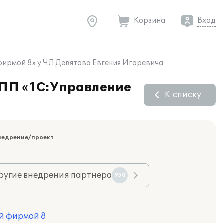
Корзина
Вход
фирмой 8» у ЧЛ Девятова Евгения Игоревича
 ПП «1С:Управление
К списку
недрение/проект
ругие внедрения партнера
950
й фирмой 8