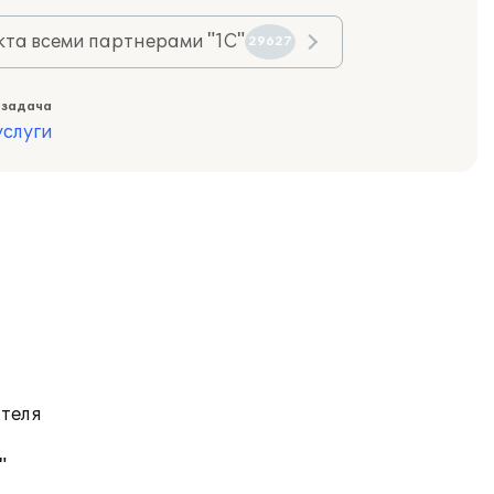
та всеми партнерами "1С"
29627
 задача
слуги
ателя
"