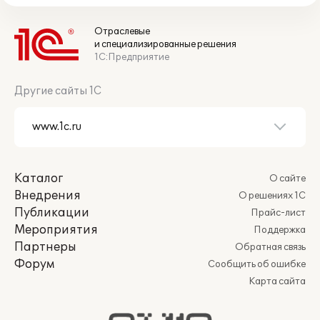
Отраслевые
и специализированные решения
1С:Предприятие
Другие сайты 1С
Каталог
О сайте
Внедрения
О решениях 1С
Публикации
Прайс-лист
Мероприятия
Поддержка
Партнеры
Обратная связь
Форум
Сообщить об ошибке
Карта сайта