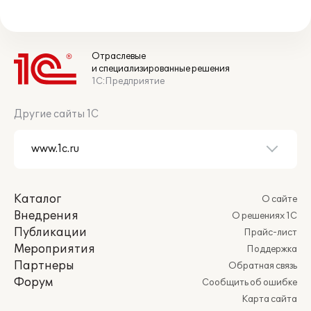
Отраслевые
и специализированные решения
1С:Предприятие
Другие сайты 1С
Каталог
О сайте
Внедрения
О решениях 1С
Публикации
Прайс-лист
Мероприятия
Поддержка
Партнеры
Обратная связь
Форум
Сообщить об ошибке
Карта сайта