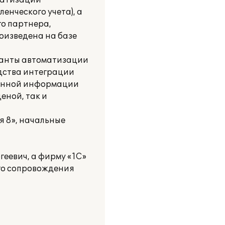
матизации
ленческого учета), а
го партнера,
оизведена на базе
ианты автоматизации
едства интеграции
ванной информации
еной, так и
я 8», начальные
еевич, а фирму «1С»
го сопровождения