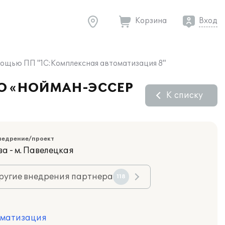
Корзина
Вход
ощью ПП "1С:Комплексная автоматизация 8"
ООО «НОЙМАН-ЭССЕР
К списку
недрение/проект
а - м. Павелецкая
ругие внедрения партнера
118
оматизация