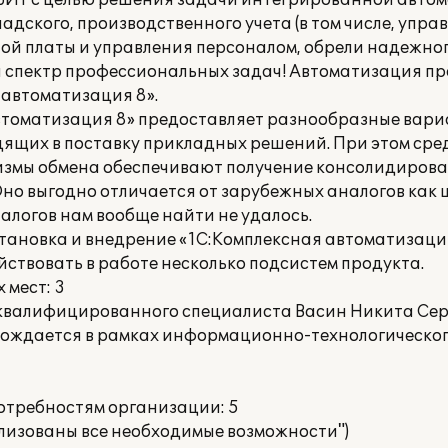
БИТ с целью решения задачи интегрированной авто
ладского, производственного учета (в том числе, управ
ной платы и управления персоналом, обрели надежно
 спектр профессиональных задач! Автоматизация пр
 автоматизация 8».
втоматизация 8» предоставляет разнообразные вар
дящих в поставку прикладных решений. При этом ср
низмы обмена обеспечивают получение консолидиро
но выгодно отличается от зарубежных аналогов как ц
алогов нам вообще найти не удалось.
тановка и внедрение «1С:Комплексная автоматизаци
йствовать в работе несколько подсистем продукта.
 мест: 3
квалифицированного специалиста Васин Никита Серг
вождается в рамках информационно-технологическо
потребностям организации: 5
ализованы все необходимые возможности")