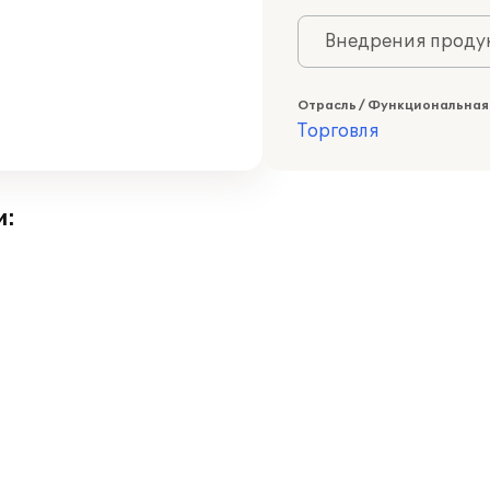
Внедрения продук
Отрасль / Функциональная
Торговля
и: