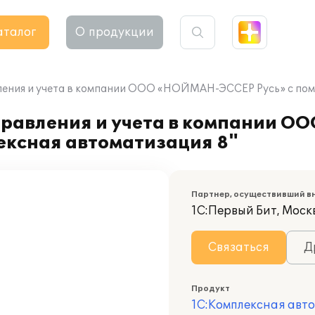
аталог
О продукции
ления и учета в компании ООО «НОЙМАН-ЭССЕР Русь» с пом
правления и учета в компании 
ексная автоматизация 8"
Партнер, осуществивший в
1С:Первый Бит, Москв
Связаться
Д
Продукт
1С:Комплексная авт