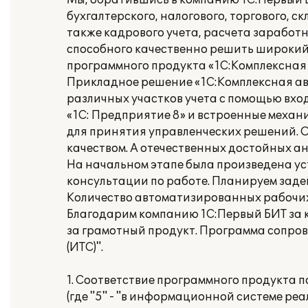
Мы, обратившись в компанию 1С:Первый 
бухгалтерского, налогового, торгового, ск
также кадрового учета, расчета заработ
способного качественно решить широкий
программного продукта «1С:Комплексная
Прикладное решение «1С:Комплексная а
различных участков учета с помощью вхо
«1С: Предприятие 8» и встроенные меха
для принятия управленческих решений. О
качеством. А отечественных достойных ан
На начальном этапе была произведена ус
консультации по работе. Планируем заде
Количество автоматизированных рабочих
Благодарим компанию 1С:Первый БИТ за 
за грамотный продукт. Программа сопро
(ИТС)".
1. Соответствие программного продукта 
(где "5" - "в информационной системе ре