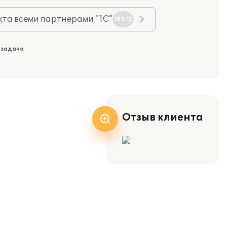
та всеми партнерами "1С"
18373
 задача
Отзыв клиента