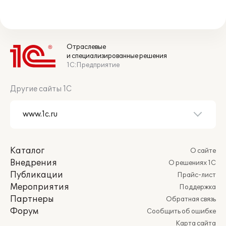
Отраслевые
и специализированные решения
1С:Предприятие
Другие сайты 1С
Каталог
О сайте
Внедрения
О решениях 1С
Публикации
Прайс-лист
Мероприятия
Поддержка
Партнеры
Обратная связь
Форум
Сообщить об ошибке
Карта сайта