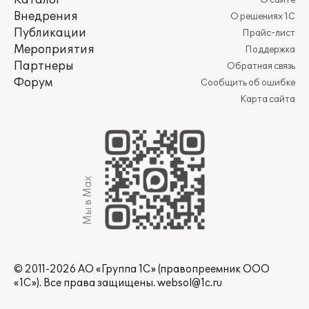
Каталог
О сайте
Внедрения
О решениях 1С
Публикации
Прайс-лист
Мероприятия
Поддержка
Партнеры
Обратная связь
Форум
Сообщить об ошибке
Карта сайта
Мы в Max
© 2011-2026 АО «Группа 1С» (правопреемник ООО
«1С»). Все права защищены.
websol@1c.ru