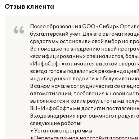
Отзыв клиента
После образования ООО «Сибирь Ортипе
бухгалтерский учет. Для его автоматиза
средств мы остановили свой выбор на про
За помощью по внедрению новой програ
квалифицированных специалистов, больш
«ИнфоСофт» отличается высокой операти
всегда готовы поделиться рекомендацие
индивидуально подойти к обслуживанию 
В самом начале сотрудничества со спец
автоматизации, требования к новой систе
выполняются и какие результаты мы полу
ВЦ «ИнфоСофт» мы достигли поставленны
В ходе внедрения программного продукт
следующие работы:
• Установка программы
• Первоначальная настройка программы