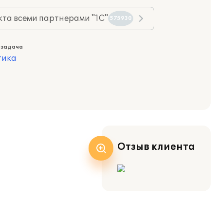
та всеми партнерами "1С"
575930
 задача
тика
Отзыв клиента