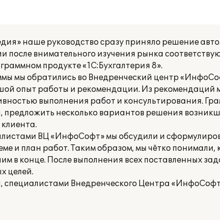
дия» наше руководство сразу приняло решение авт
ции после внимательного изучения рынка соответств
граммном продукте «1С:Бухгалтерия 8».
ммы мы обратились во Внедренческий центр «ИнфоС
ой опыт работы и рекомендации. Из рекомендаций м
вностью выполнения работ и консультирования. Гр
й, предложить несколько вариантов решения возникш
клиента.
иалистами ВЦ «ИнфоСофт» мы обсудили и сформулиров
ме и план работ. Таким образом, мы чётко понимали,
чим в конце. После выполнения всех поставленных за
х целей.
а, специалистами Внедренческого Центра «ИнфоСофт