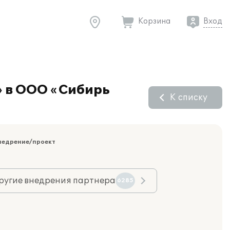
Корзина
Вход
» в ООО «Сибирь
К списку
недрение/проект
ругие внедрения партнера
6285