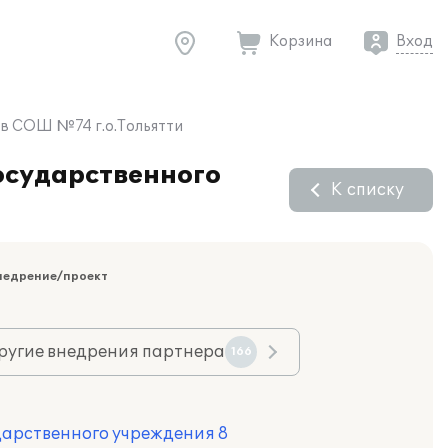
Корзина
Вход
 в СОШ №74 г.о.Тольятти
осударственного
К списку
недрение/проект
ругие внедрения партнера
166
дарственного учреждения 8