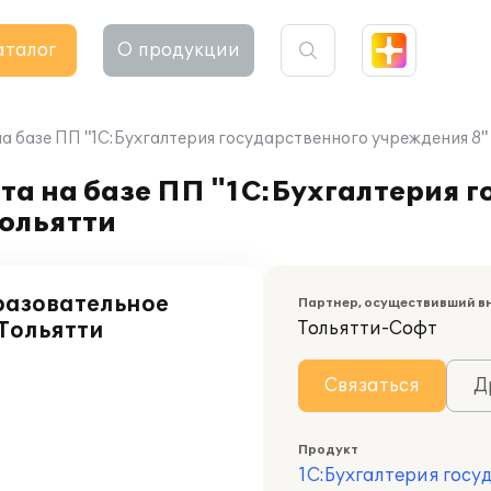
аталог
О продукции
а базе ПП "1С:Бухгалтерия государственного учреждения 8"
а на базе ПП "1С:Бухгалтерия г
Тольятти
азовательное
Партнер, осуществивший в
 Тольятти
Тольятти-Софт
Связаться
Д
Продукт
1С:Бухгалтерия госу