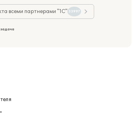
та всеми партнерами "1С"
33997
 задача
ателя
"