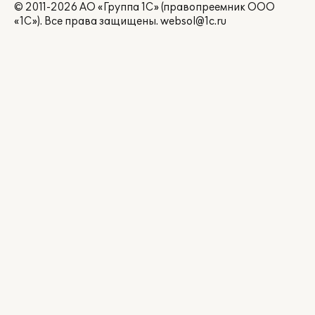
© 2011-2026 АО «Группа 1С» (правопреемник ООО
«1С»). Все права защищены.
websol@1c.ru