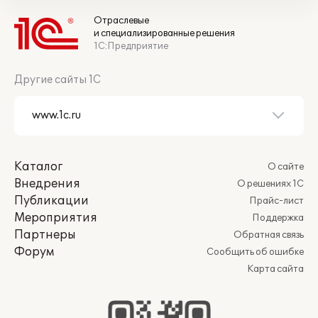
Отраслевые
и специализированные решения
1С:Предприятие
Другие сайты 1С
Каталог
О сайте
Внедрения
О решениях 1С
Публикации
Прайс-лист
Мероприятия
Поддержка
Партнеры
Обратная связь
Форум
Сообщить об ошибке
Карта сайта