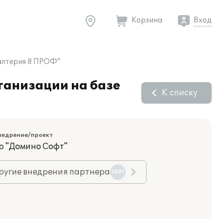
Корзина
Вход
галтерия 8 ПРОФ"
ганизации на базе
К списку
недрение/проект
р "Домино Софт"
ругие внедрения партнера
1501