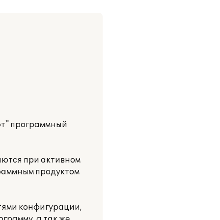
фт" программный
яются при активном
граммным продуктом
тями конфигурации,
грамму, а так же