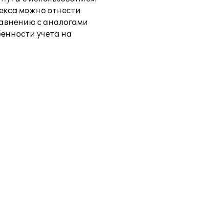
екса можно отнести
равнению с аналогами
енности учета на