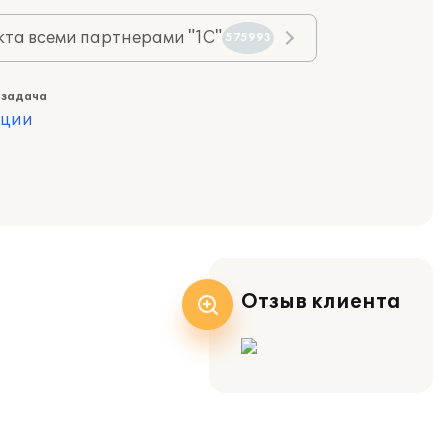
та всеми партнерами "1С"
575993
 задача
ации
Отзыв клиента