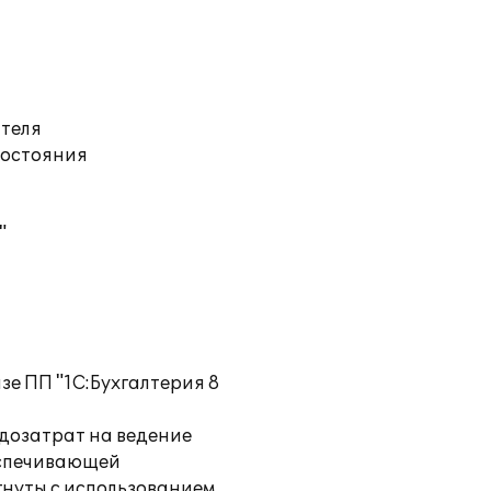
ателя
состояния
"
зе ПП "1С:Бухгалтерия 8
удозатрат на ведение
еспечивающей
гнуты с использованием