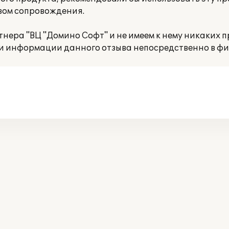
вом сопровождения.
нера "ВЦ "Домино Софт" и не имеем к нему никаких п
и информации данного отзыва непосредственно в фир