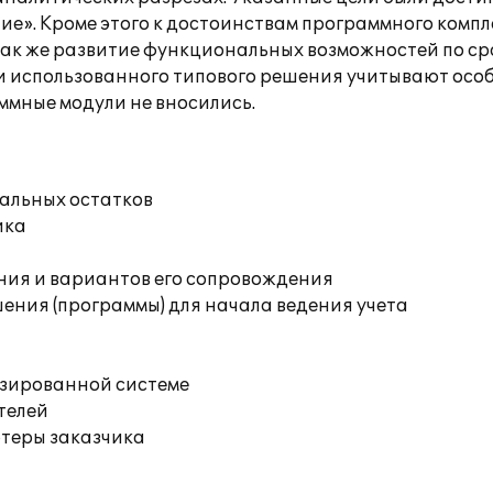
е». Кроме этого к достоинствам программного компл
 так же развитие функциональных возможностей по с
 использованного типового решения учитывают особ
ммные модули не вносились.
чальных остатков
ика
ния и вариантов его сопровождения
ения (программы) для начала ведения учета
изированной системе
телей
ютеры заказчика