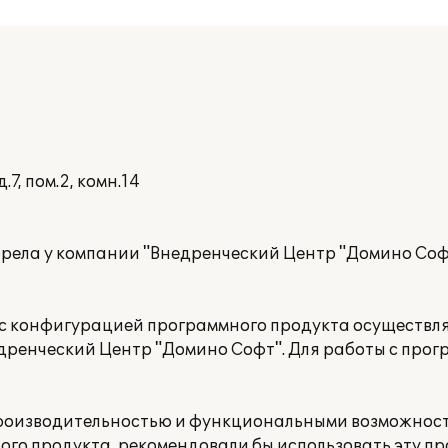
.7, пом.2, комн.14
обрела у компании "Внедренческий Центр "Домино Со
е с конфигурацией программного продукта осуществл
дренческий Центр "Домино Софт". Для работы с про
производительностью и функциональными возможнос
го продукта, рекомендовали бы использовать эту про