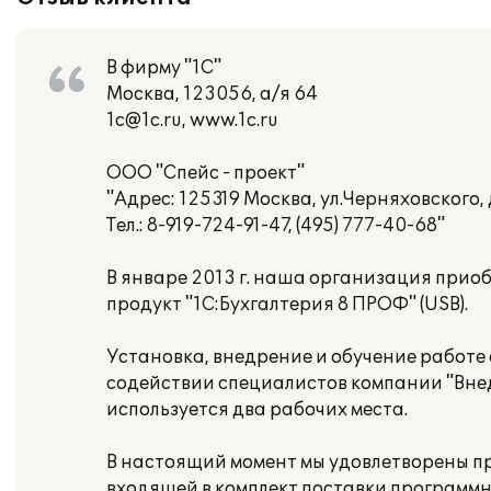
В фирму "1С"
Москва, 123056, а/я 64
1c@1c.ru, www.1c.ru
ООО "Спейс - проект"
"Адрес: 125319 Москва, ул.Черняховского, д
Тел.: 8-919-724-91-47, (495) 777-40-68"
В январе 2013 г. наша организация при
продукт "1С:Бухгалтерия 8 ПРОФ" (USB).
Установка, внедрение и обучение работ
содействии специалистов компании "Вне
используется два рабочих места.
В настоящий момент мы удовлетворены 
входящей в комплект поставки программно