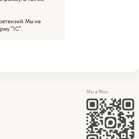
ретензий. Мы не
му "1С".
Мы в Max