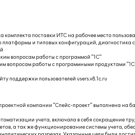
а комплекта поставки ИТС на рабочее место пользов
ю платформы и типовых конфигураций, диагностика 
ий
ким вопросам работы с программой "1С"
им вопросам работы с программными продуктами "1С
ту поддержки пользователей users.v8.1c.ru
проектной компании "Спейс-проект" выполнена на ба
томатизации учета, включала в себя сокращение тр
етов, а так же функционирование системы учета, об
аналитических разрезах. Указанные цели были дости