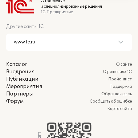
Отраслевые
и специализированные решения
1С:Предприятие
Другие сайты 1С
Каталог
О сайте
Внедрения
О решениях 1С
Публикации
Прайс-лист
Мероприятия
Поддержка
Партнеры
Обратная связь
Форум
Сообщить об ошибке
Карта сайта