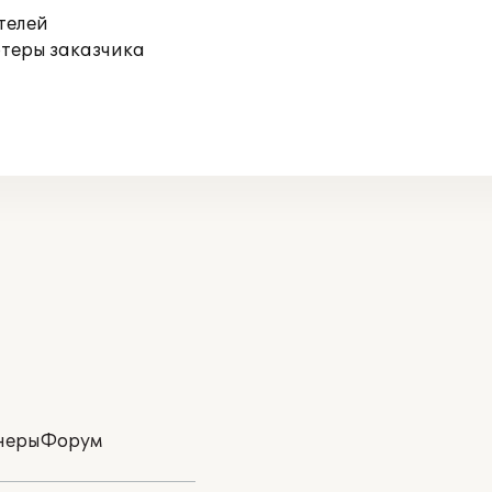
телей
ютеры заказчика
неры
Форум