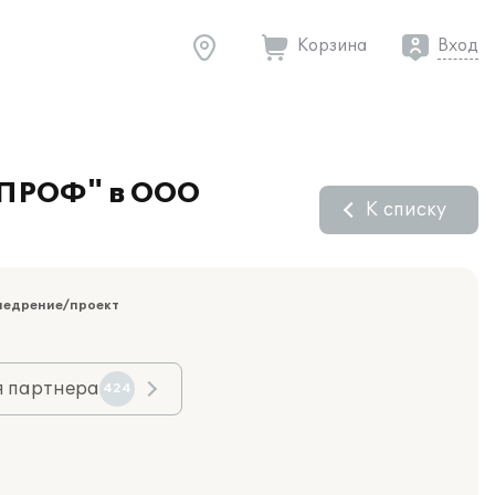
Корзина
Вход
8 ПРОФ" в ООО
К списку
недрение/проект
я партнера
424