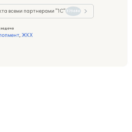
та всеми партнерами "1С"
575686
 задача
лопмент
,
ЖКХ