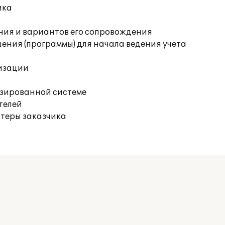
ика
ния и вариантов его сопровождения
ения (программы) для начала ведения учета
изации
изированной системе
телей
ютеры заказчика