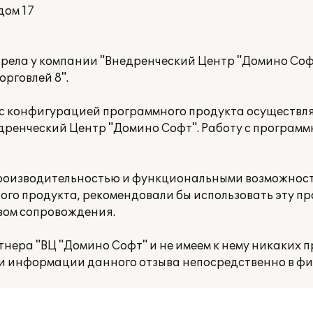
дом 17
обрела у компании "Внедренческий Центр "Домино Со
орговлей 8".
е с конфигурацией программного продукта осуществл
дренческий Центр "Домино Софт". Работу с програм
производительностью и функциональными возможнос
го продукта, рекомендовали бы использовать эту про
вом сопровождения.
нера "ВЦ "Домино Софт" и не имеем к нему никаких п
и информации данного отзыва непосредственно в фир