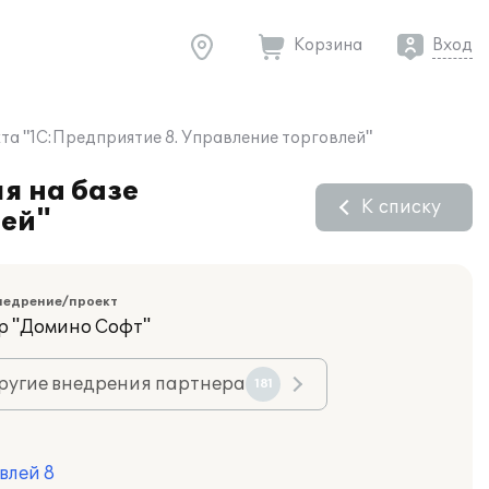
Корзина
Вход
а "1С:Предприятие 8. Управление торговлей"
я на базе
К списку
лей"
недрение/проект
р "Домино Софт"
ругие внедрения партнера
181
влей 8