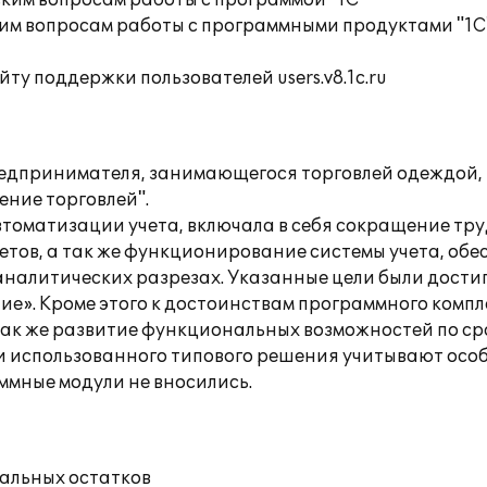
ким вопросам работы с программой "1С"
им вопросам работы с программными продуктами "1С
ту поддержки пользователей users.v8.1c.ru
едпринимателя, занимающегося торговлей одеждой, 
ение торговлей".
томатизации учета, включала в себя сокращение тр
етов, а так же функционирование системы учета, об
аналитических разрезах. Указанные цели были дости
е». Кроме этого к достоинствам программного компл
 так же развитие функциональных возможностей по с
 использованного типового решения учитывают особ
ммные модули не вносились.
чальных остатков