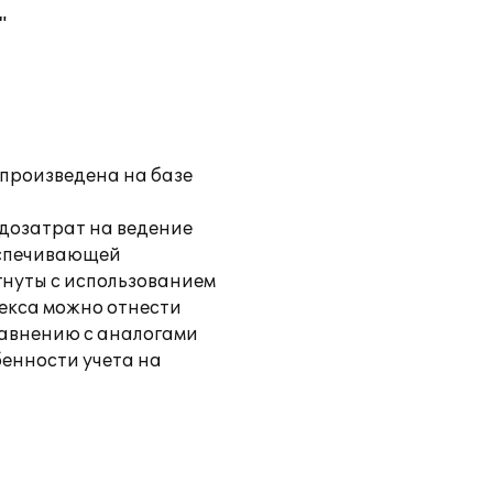
"
произведена на базе
удозатрат на ведение
еспечивающей
гнуты с использованием
екса можно отнести
равнению с аналогами
енности учета на