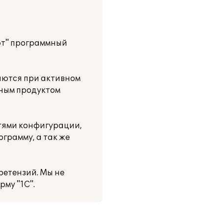
фт" программный
яются при активном
мным продуктом
тями конфигурации,
грамму, а так же
ретензий. Мы не
му "1С".