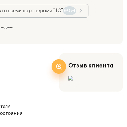
та всеми партнерами "1С"
89264
 задача
Отзыв клиента
ателя
состояния