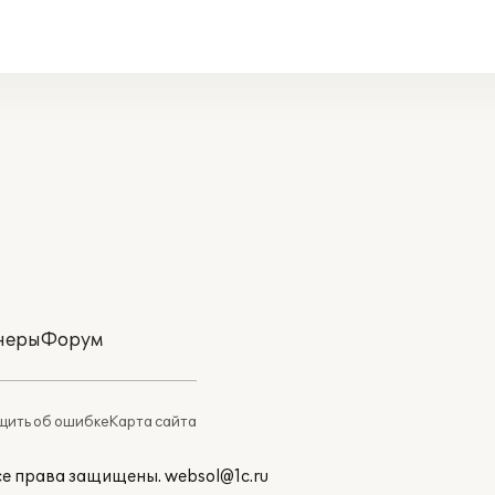
неры
Форум
ить об ошибке
Карта сайта
Все права защищены.
websol@1c.ru