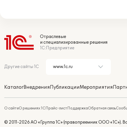
Отраслевые
и специализированные решения
1С:Предприятие
Другие сайты 1С
Каталог
Внедрения
Публикации
Мероприятия
Парт
О сайте
О решениях 1С
Прайс-лист
Поддержка
Обратная связь
Сообщ
© 2011-2026 АО «Группа 1С» (правопреемник ООО «1С»). 