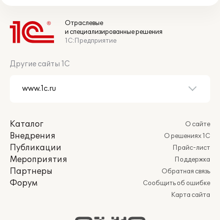
Отраслевые
и специализированные решения
1С:Предприятие
Другие сайты 1С
Каталог
О сайте
Внедрения
О решениях 1С
Публикации
Прайс-лист
Мероприятия
Поддержка
Партнеры
Обратная связь
Форум
Сообщить об ошибке
Карта сайта