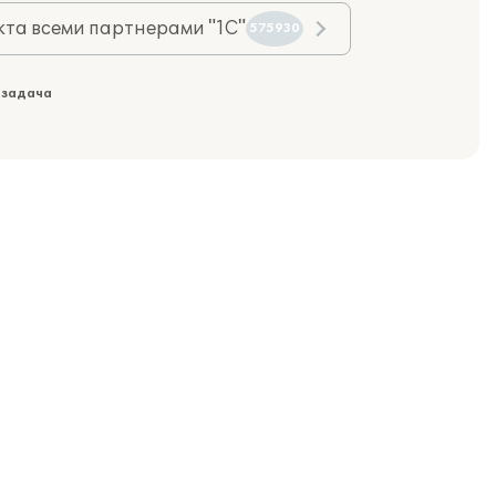
та всеми партнерами "1С"
575930
 задача