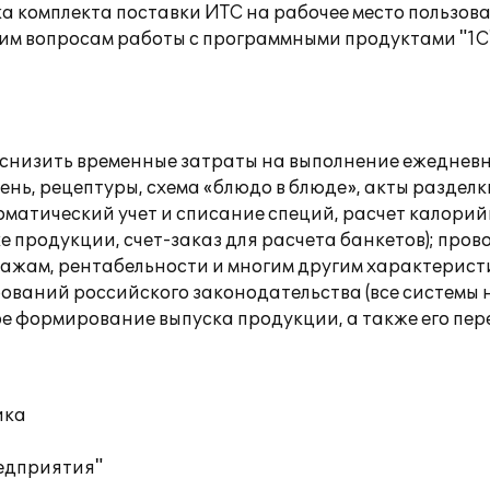
а комплекта поставки ИТС на рабочее место пользов
им вопросам работы с программными продуктами "1С
: снизить временные затраты на выполнение ежеднев
ень, рецептуры, схема «блюдо в блюде», акты разде
матический учет и списание специй, расчет калорий
е продукции, счет-заказ для расчета банкетов); пр
дажам, рентабельности и многим другим характерист
ебований российского законодательства (все системы
 формирование выпуска продукции, а также его пере
ика
редприятия"