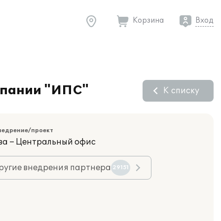
Корзина
Вход
омпании "ИПС"
К списку
недрение/проект
ва – Центральный офис
ругие внедрения партнера
29151