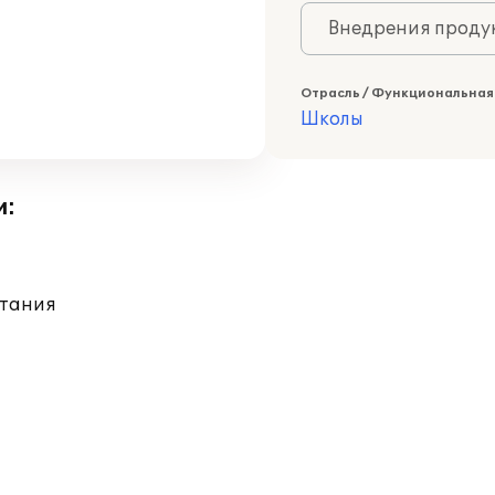
Внедрения продук
Отрасль / Функциональная
Школы
и:
итания