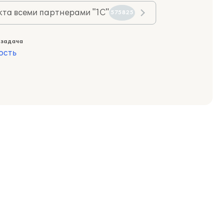
та всеми партнерами "1С"
575825
 задача
ость