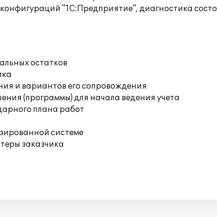
 конфигураций "1С:Предприятие", диагностика сост
чальных остатков
ика
ния и вариантов его сопровождения
ения (программы) для начала ведения учета
дарного плана работ
изированной системе
ютеры заказчика