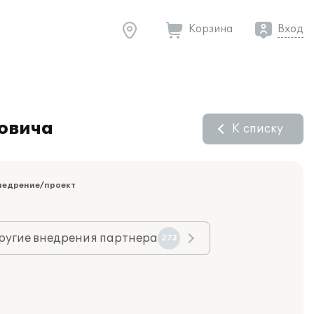
Корзина
Вход
новича
К списку
недрение/проект
ругие внедрения партнера
273