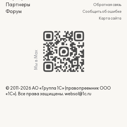
Партнеры
Обратная связь
Форум
Сообщить об ошибке
Карта сайта
Мы в Max
© 2011-2026 АО «Группа 1С» (правопреемник ООО
«1С»). Все права защищены.
websol@1c.ru