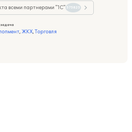
та всеми партнерами "1С"
575825
 задача
лопмент
,
ЖКХ
,
Торговля