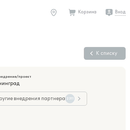
Корзина
Вход
К списку
недрение/проект
ининград
ругие внедрения партнера
2311