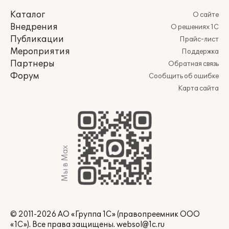
Каталог
О сайте
Внедрения
О решениях 1С
Публикации
Прайс-лист
Мероприятия
Поддержка
Партнеры
Обратная связь
Форум
Сообщить об ошибке
Карта сайта
Мы в Max
© 2011-2026 АО «Группа 1С» (правопреемник ООО
«1С»). Все права защищены.
websol@1c.ru