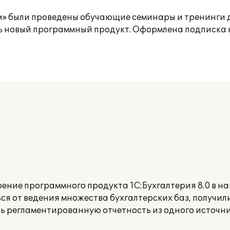
м» были проведены обучающие семинары и тренинги 
ь новый программный продукт. Оформлена подписка 
ение программного продукта 1С:Бухгалтерия 8.0 в на
ся от ведения множества бухгалтерских баз, получи
ть регламентированную отчетность из одного источни