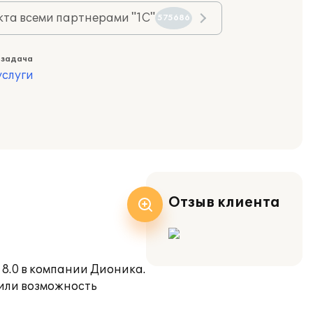
та всеми партнерами "1С"
575686
 задача
слуги
Отзыв клиента
8.0 в компании Дионика.
чили возможность