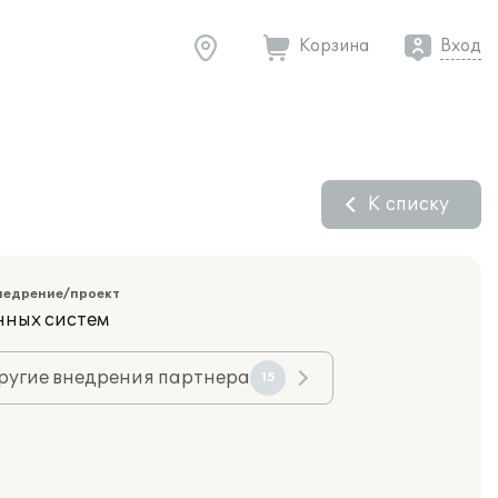
Корзина
Вход
К списку
недрение/проект
нных систем
ругие внедрения партнера
15