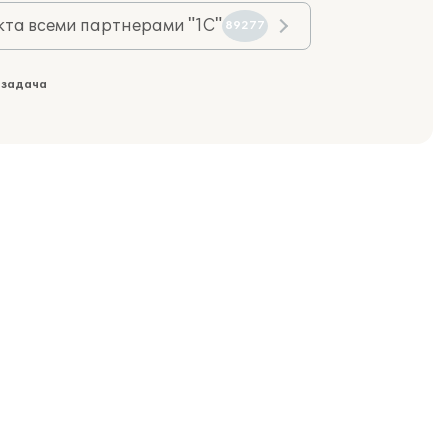
та всеми партнерами "1С"
89277
 задача