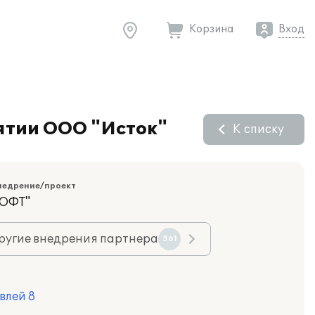
Корзина
Вход
ятии ООО "Исток"
К списку
недрение/проект
ОФТ"
ругие внедрения партнера
561
влей 8