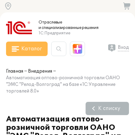
Отраслевые
и специализированные
решения
1С:Предприятие
Вход
Каталог
Главная
Внедрения
Автоматизация оптово-розничной торговли ОАНО
"ЭМС "Релод-Волгоград" на базе «1С:Управление
торговлей 8.0»
К списку
Автоматизация оптово-
розничной торговли ОАНО