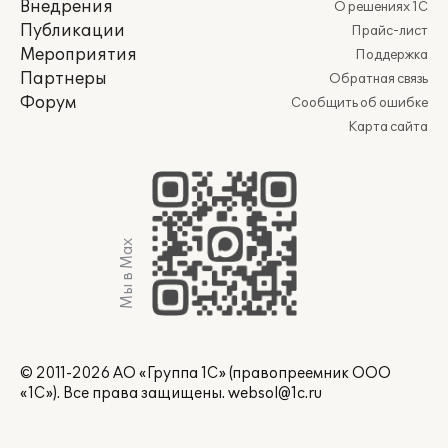
Внедрения
О решениях 1С
Публикации
Прайс-лист
Мероприятия
Поддержка
Партнеры
Обратная связь
Форум
Сообщить об ошибке
Карта сайта
Мы в Max
© 2011-2026 АО «Группа 1С» (правопреемник ООО
«1С»). Все права защищены.
websol@1c.ru