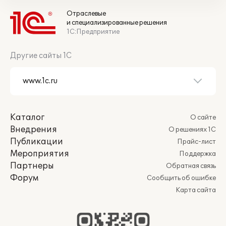
Отраслевые
и специализированные решения
1С:Предприятие
Другие сайты 1С
Каталог
О сайте
Внедрения
О решениях 1С
Публикации
Прайс-лист
Мероприятия
Поддержка
Партнеры
Обратная связь
Форум
Сообщить об ошибке
Карта сайта