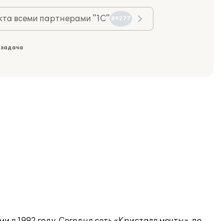
та всеми партнерами "1С"
89277
 задача