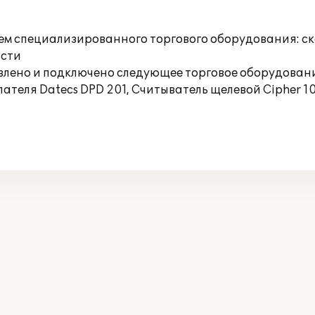
ем специализированного торгового оборудования: с
ости
влено и подключено следующее торговое оборудован
пателя Datecs DPD 201, Считыватель щелевой Cipher 1