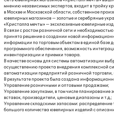
Сеть ювелирных магазинов «Кристалл мечты» вышла
мнению независимых экспертов, входит в тройку к
в Москве и Московской области, собственное прои
ювелирных магазинов — золотые и серебряные укра
«Кристалла мечты» — эксклюзивные ювелирные изд
В связи с ростом розничной сети и необходимост
принято решение о создании новой информационн
информации по торговым объектам в единой базе д
программного обеспечения, возможность интеграц
инвентаризации и приемки товара.
В качестве основы для системы автоматизации выб
осуществлению проекта внедрения комплексной си
автоматизации предприятий розничной торговли, в 
В результате проекта была создана информацион
Управление розничными и оптовыми продажами;
Управление закупками, в том числе планирование 
вставок, производители, ценовые диапазоны и т.д.;
Управление складскими запасами: распределение 
большого количества ювелирных изделий с описани