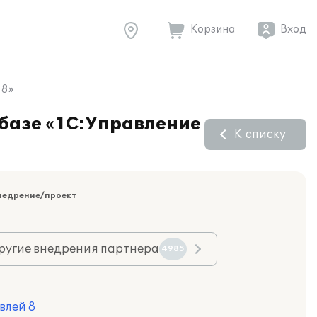
Корзина
Вход
 8»
 базе «1С:Управление
К списку
недрение/проект
ругие внедрения партнера
4985
влей 8