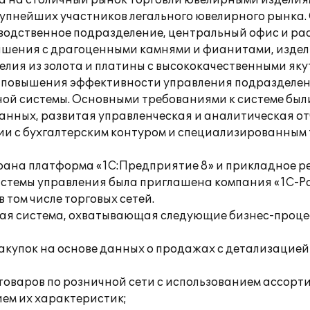
 на столичный рынок торговли ювелирными изделиями 
рупнейших участников легального ювелирного рынка.
зводственное подразделение, центральный офис и ра
шения с драгоценными камнями и фианитами, изделия
елия из золота и платины с высококачественными як
ью повышения эффективности управления подразделе
ой системы. Основными требованиями к системе был
анных, развитая управленческая и аналитическая от
ии с бухгалтерским контуром и специализированным
рана платформа «1С:Предприятие 8» и прикладное р
стемы управления была приглашена компания «1С-Ра
том числе торговых сетей.
ная система, охватывающая следующие бизнес-проце
закупок на основе данных о продажах с детализацией
товаров по розничной сети с использованием ассор
ем их характеристик;