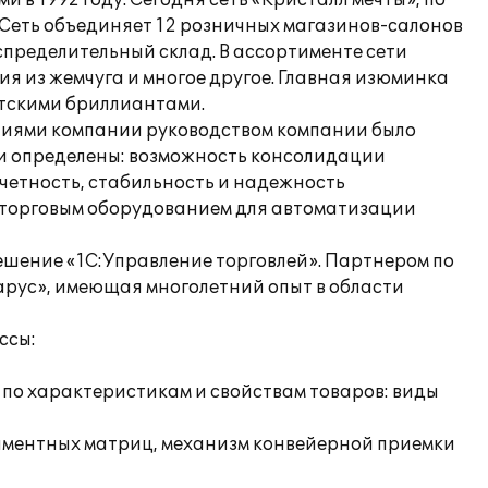
в 1992 году. Сегодня сеть «Кристалл мечты», по
 Сеть объединяет 12 розничных магазинов-салонов
спределительный склад. В ассортименте сети
 из жемчуга и многое другое. Главная изюминка
утскими бриллиантами.
ниями компании руководством компании было
и определены: возможность консолидации
четность, стабильность и надежность
 торговым оборудованием для автоматизации
ешение «1С:Управление торговлей». Партнером по
рус», имеющая многолетний опыт в области
ссы:
 по характеристикам и свойствам товаров: виды
тиментных матриц, механизм конвейерной приемки