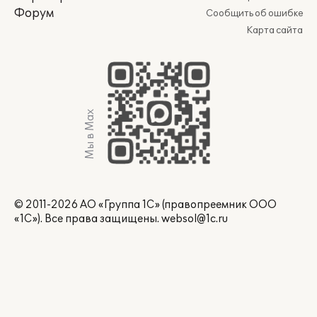
Форум
Сообщить об ошибке
Карта сайта
Мы в Max
© 2011-2026 АО «Группа 1С» (правопреемник ООО
«1С»). Все права защищены.
websol@1c.ru