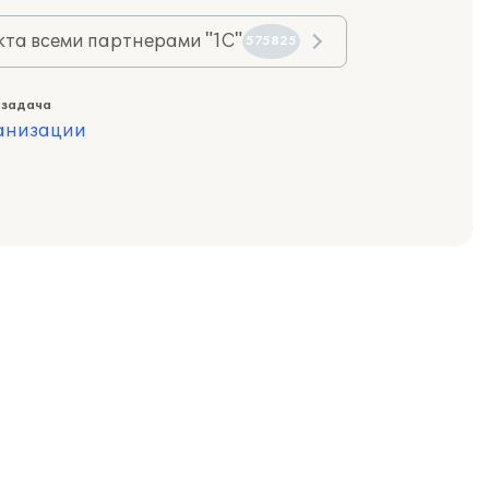
та всеми партнерами "1С"
575825
 задача
ганизации