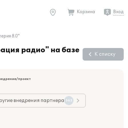
Корзина
Вход
ерия 8.0"
ация радио" на базе
К списку
недрение/проект
ругие внедрения партнера
363